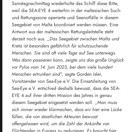
Samstagnachmittag wiederholte das Schiff diese Bitte,
weil die SEA-EYE 4 weiterhin in der maltesischen Such-
und Rettungszone operierte und Seenotfälle in diesem
Seegebiet von Malta koordiniert werden müssen. Eine
Antwort aus der maltesischen Rettungsleitstelle steht
derzeit noch aus. „
Das Seegebiet zwischen Malta und
Kreta ist besonders gefährlich für schutzsuchende
Menschen. Sie sind oft viele Tage auf See unterwegs.
Was dann passieren kann, zeigte uns das große Unglück
vor Pylos vom 14. Juni 2023, bei dem viele hundert
Menschen ertrunken sind
“, sagte Gorden Isler,
Vorsitzender von Sea-Eye e.V. Die Einsatzleitung von
Sea-Eye e.V. entschied deshalb bewusst, dass die SEA-
EYE 4 auf ihrer dritten Mission des Jahres in genau
diesem Seegebiet eingesetzt werden soll. „
Man muss
sich immer wieder klarmachen, dass wir hier eine Lücke
füllen, die von staatlichen Akteuren bewusst
offengelassen wird, um die Zahl der Ankünfte von
Flüchtenden in Europa zu reduzieren. Es braucht hier