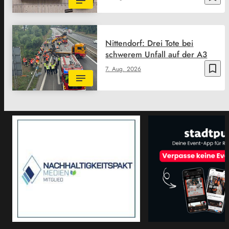
Nittendorf: Drei Tote bei
schwerem Unfall auf der A3
bookmark_border
7. Aug. 2026