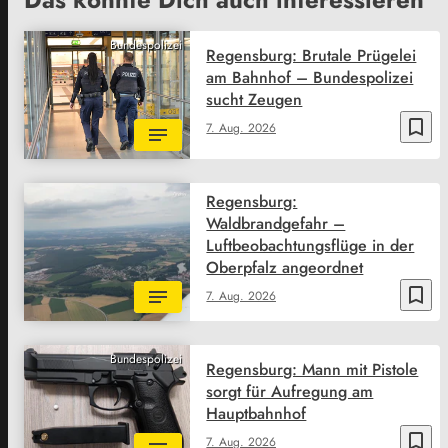
Bundespolizei
Regensburg: Brutale Prügelei
am Bahnhof – Bundespolizei
sucht Zeugen
bookmark_border
7. Aug. 2026
Regensburg:
Waldbrandgefahr –
Luftbeobachtungsflüge in der
Oberpfalz angeordnet
bookmark_border
7. Aug. 2026
Bundespolizei
Regensburg: Mann mit Pistole
sorgt für Aufregung am
Hauptbahnhof
bookmark_border
7. Aug. 2026