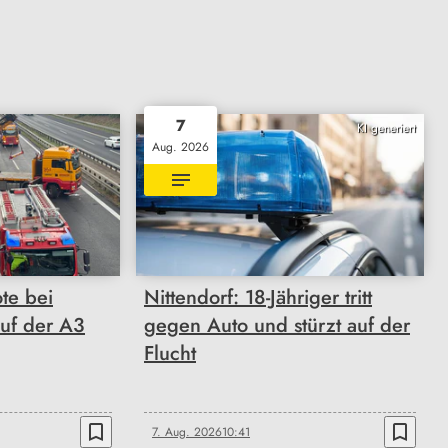
7
KI generiert
Aug. 2026
ote bei
Nittendorf: 18-Jähriger tritt
auf der A3
gegen Auto und stürzt auf der
Flucht
bookmark_border
bookmark_border
7. Aug. 2026
10:41