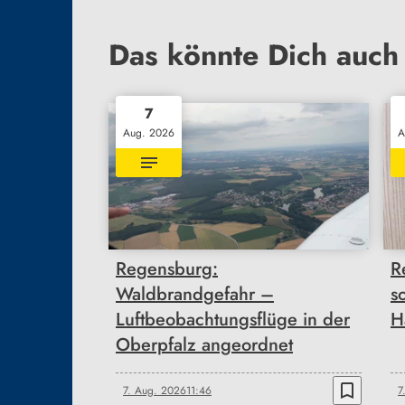
Das könnte Dich auch 
7
Aug. 2026
A
Regensburg:
R
Waldbrandgefahr –
s
Luftbeobachtungsflüge in der
H
Oberpfalz angeordnet
bookmark_border
7. Aug. 2026
11:46
7