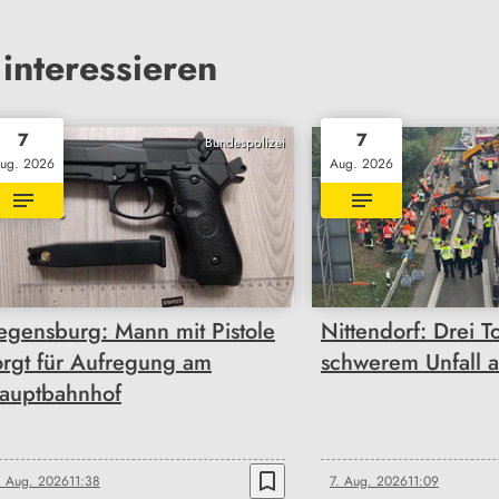
interessieren
7
7
Bundespolizei
ug. 2026
Aug. 2026
egensburg: Mann mit Pistole
Nittendorf: Drei T
orgt für Aufregung am
schwerem Unfall 
auptbahnhof
bookmark_border
. Aug. 2026
11:38
7. Aug. 2026
11:09