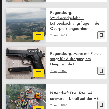
Regensburg:
Waldbrandgefahr –
Luftbeobachtungsflüge in der
Oberpfalz angeordnet
bookmark_border
7. Aug. 2026
Bundespolizei
Regensburg: Mann mit Pistole
sorgt für Aufregung am
Hauptbahnhof
bookmark_border
7. Aug. 2026
Nittendorf: Drei Tote bei
schwerem Unfall auf der A3
bookmark_border
7. Aug. 2026