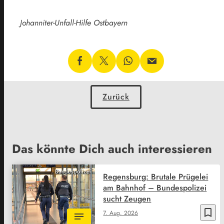
Johanniter-Unfall-Hilfe Ostbayern
Zurück
Das könnte Dich auch interessieren
Bundespolizei
Regensburg: Brutale Prügelei
am Bahnhof – Bundespolizei
sucht Zeugen
bookmark_border
7. Aug. 2026