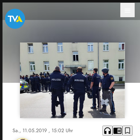
menu
headphones
chrome_reader_mode
bookmark_border
Sa., 11.05.2019
, 15:02 Uhr