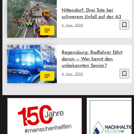
Nittendorf: Drei Tote bei
schwerem Unfall auf der A3
bookmark_border
6. Aug. 2026
KI generiert
Regensburg: Radfahrer fährt
davon – Wer kennt den
unbekannten Senior?
bookmark_border
4. Aug. 2026