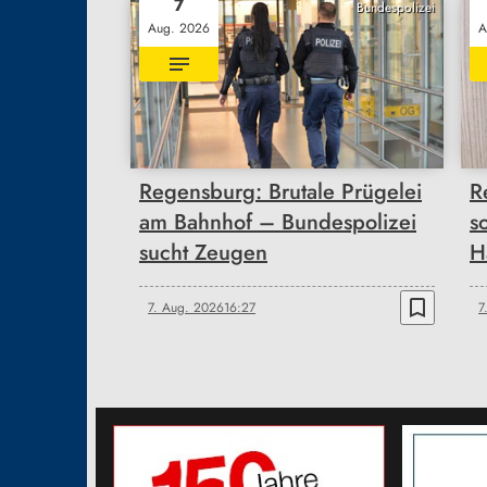
7
Bundespolizei
Aug. 2026
A
Regensburg: Brutale Prügelei
R
am Bahnhof – Bundespolizei
s
sucht Zeugen
H
bookmark_border
7. Aug. 2026
16:27
7