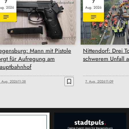
7
7
Bundespolizei
ug. 2026
Aug. 2026
egensburg: Mann mit Pistole
Nittendorf: Drei T
orgt für Aufregung am
schwerem Unfall 
auptbahnhof
bookmark_border
. Aug. 2026
11:38
7. Aug. 2026
11:09