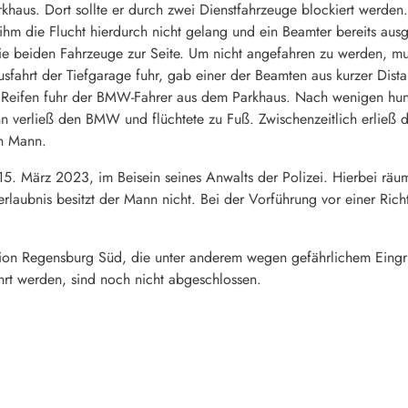
rkhaus. Dort sollte er durch zwei Dienstfahrzeuge blockiert werde
hm die Flucht hierdurch nicht gelang und ein Beamter bereits aus
e beiden Fahrzeuge zur Seite. Um nicht angefahren zu werden, mus
fahrt der Tiefgarage fuhr, gab einer der Beamten aus kurzer Dista
er Reifen fuhr der BMW-Fahrer aus dem Parkhaus. Nach wenigen hun
 verließ den BMW und flüchtete zu Fuß. Zwischenzeitlich erließ 
n Mann.
, 15. März 2023, im Beisein seines Anwalts der Polizei. Hierbei räum
erlaubnis besitzt der Mann nicht. Bei der Vorführung vor einer Ri
tion Regensburg Süd, die unter anderem wegen gefährlichem Eingri
hrt werden, sind noch nicht abgeschlossen.