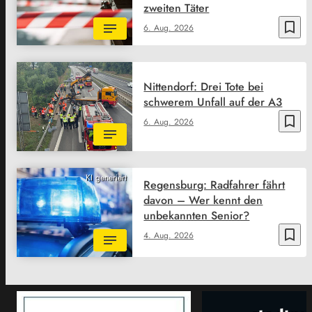
zweiten Täter
bookmark_border
6. Aug. 2026
Nittendorf: Drei Tote bei
schwerem Unfall auf der A3
bookmark_border
6. Aug. 2026
KI generiert
Regensburg: Radfahrer fährt
davon – Wer kennt den
unbekannten Senior?
bookmark_border
4. Aug. 2026