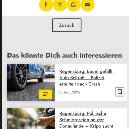
Zurück
Das könnte Dich auch interessieren
KI generiert
Regensburg: Baum gefällt,
Auto Schrott – Polizei
ermittelt nach Crash
bookmark_border
6. Aug. 2026
Symbolbild
Regensburg: Politische
Schmierereien an der
Donaulände – Kripo sucht