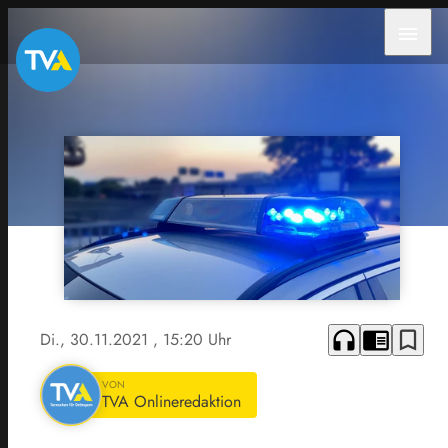
menu
headphones
chrome_reader_mode
bookmark_border
Di., 30.11.2021
, 15:20 Uhr
VON
TVA Onlineredaktion