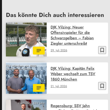
Das könnte Dich auch interessieren
DJK Vilzing: Neuer
Offensivspieler für die
Schwarzgelben – Fabian
Ziegler unterschreibt
bookmark_border
29. Juli 2026
TSV München von 1860
DJK Vilzing: Kapitän Felix
Spielbetriebs-GmbH
Weber wechselt zum TSV
1860 München
bookmark_border
21. Juli 2026
Gschlößl / SSV Jahn
Regensburg: SSV Jahn