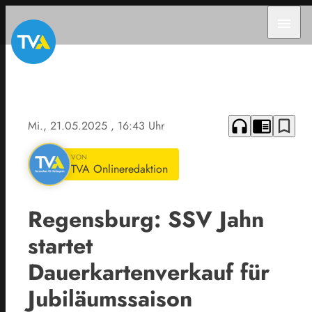
menu
headphones
chrome_reader_mode
bookmark_border
Mi., 21.05.2025
, 16:43 Uhr
VON
TVA Onlineredaktion
Regensburg: SSV Jahn
startet
Dauerkartenverkauf für
Jubiläumssaison