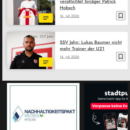
verpflichtet Torjäger Patrick
Hobsch
bookmark_border
16. Juli 2026
Foto: SSV Jahn
SSV Jahn: Lukas Baumer nicht
mehr Trainer der U21
bookmark_border
14. Juli 2026