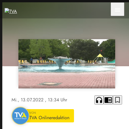
menu
headphones
chrome_reader_mode
bookmark_border
Mi., 13.07.2022
, 13:34 Uhr
VON
TVA Onlineredaktion