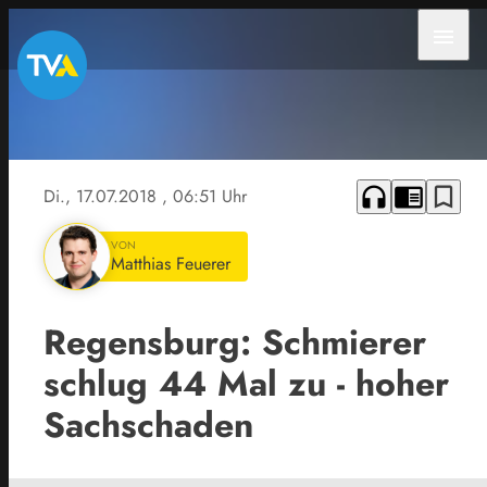
menu
headphones
chrome_reader_mode
bookmark_border
Di., 17.07.2018
, 06:51 Uhr
VON
Matthias Feuerer
Regensburg: Schmierer
schlug 44 Mal zu - hoher
Sachschaden