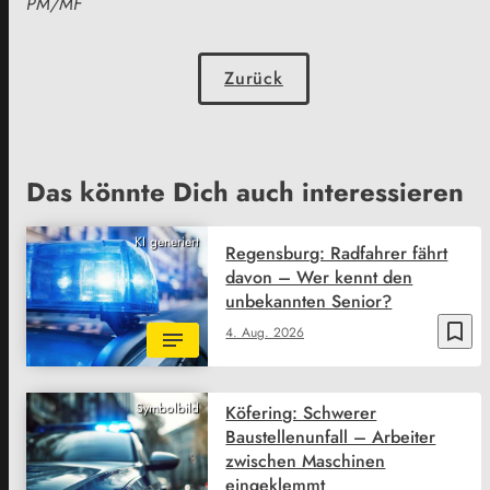
PM/MF
Zurück
Das könnte Dich auch interessieren
KI generiert
Regensburg: Radfahrer fährt
davon – Wer kennt den
unbekannten Senior?
bookmark_border
4. Aug. 2026
Symbolbild
Köfering: Schwerer
Baustellenunfall – Arbeiter
zwischen Maschinen
eingeklemmt