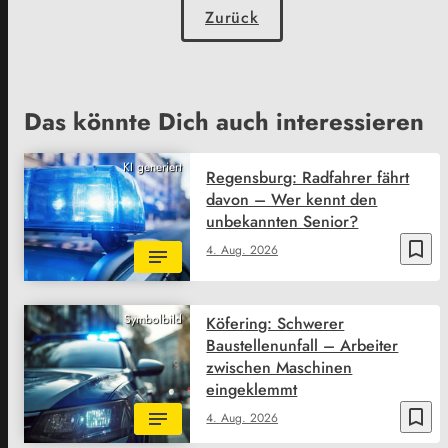
Zurück
Das könnte Dich auch interessieren
KI generiert
Regensburg: Radfahrer fährt
davon – Wer kennt den
unbekannten Senior?
bookmark_border
4. Aug. 2026
Symbolbild
Köfering: Schwerer
Baustellenunfall – Arbeiter
zwischen Maschinen
eingeklemmt
bookmark_border
4. Aug. 2026