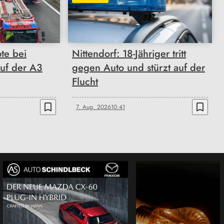
ote bei
Nittendorf: 18-Jähriger tritt
auf der A3
gegen Auto und stürzt auf der
Flucht
bookmark_border
bookmark_border
7. Aug. 2026
10:41