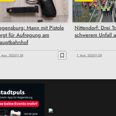
egensburg: Mann mit Pistole
Nittendorf: Drei T
orgt für Aufregung am
schwerem Unfall 
auptbahnhof
bookmark_border
. Aug. 2026
11:38
7. Aug. 2026
11:09