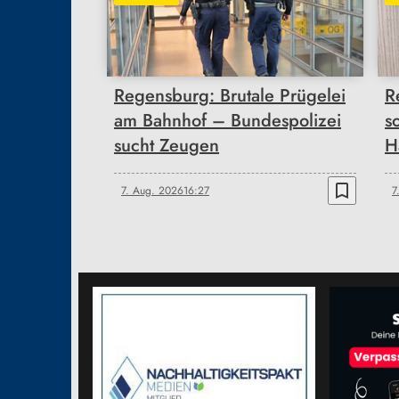
Regensburg: Brutale Prügelei
R
am Bahnhof – Bundespolizei
s
sucht Zeugen
H
bookmark_border
7. Aug. 2026
16:27
7