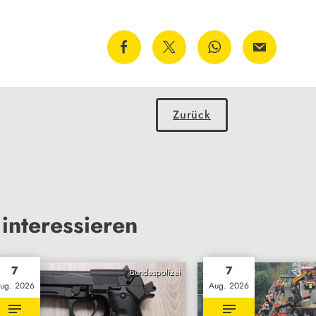
Zurück
interessieren
7
7
Bundespolizei
ug. 2026
Aug. 2026