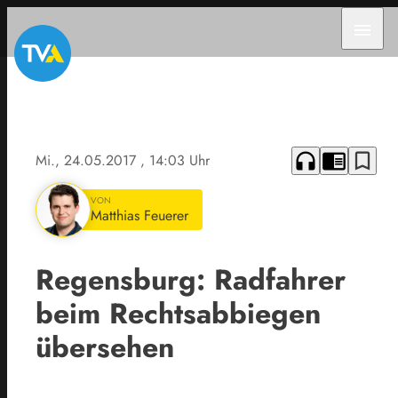
menu
headphones
chrome_reader_mode
bookmark_border
Mi., 24.05.2017
, 14:03 Uhr
VON
Matthias Feuerer
Regensburg: Radfahrer
beim Rechtsabbiegen
übersehen