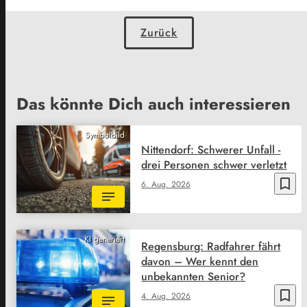
Zurück
Das könnte Dich auch interessieren
Symbolbild
Nittendorf: Schwerer Unfall -
drei Personen schwer verletzt
bookmark_border
6. Aug. 2026
KI generiert
Regensburg: Radfahrer fährt
davon – Wer kennt den
unbekannten Senior?
bookmark_border
4. Aug. 2026