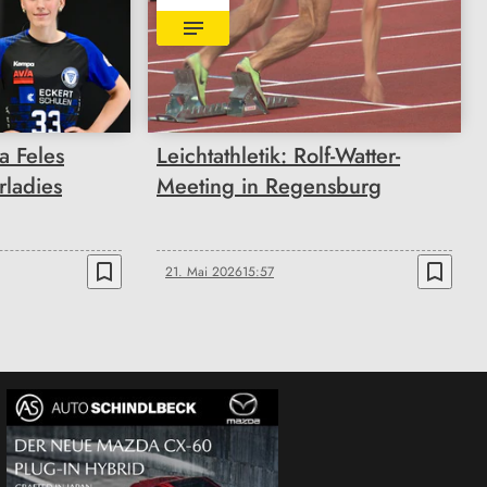
a Feles
Leichtathletik: Rolf-Watter-
rladies
Meeting in Regensburg
bookmark_border
bookmark_border
21. Mai 2026
15:57