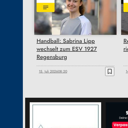
Handball: Sabrina Lipp
R
wechselt zum ESV 1927
r
Regensburg
bookmark_border
15. Juli 2026
08:20
1