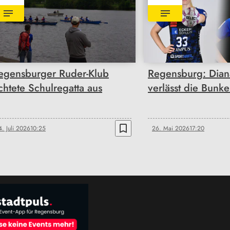
egensburger Ruder-Klub
Regensburg: Dian
ichtete Schulregatta aus
verlässt die Bunke
bookmark_border
4. Juli 2026
10:25
26. Mai 2026
17:20