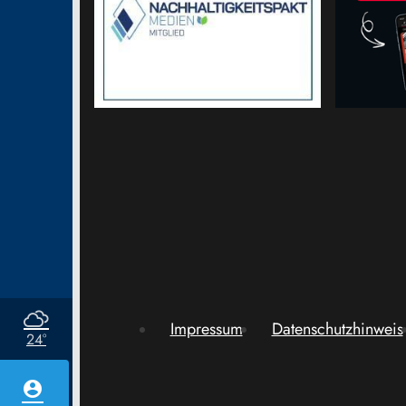
Impressum
Datenschutzhinweis
24°
account_circle