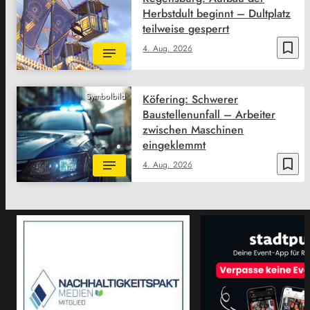
Herbstdult beginnt – Dultplatz
teilweise gesperrt
bookmark_border
4. Aug. 2026
Symbolbild
Köfering: Schwerer
Baustellenunfall – Arbeiter
zwischen Maschinen
eingeklemmt
bookmark_border
4. Aug. 2026