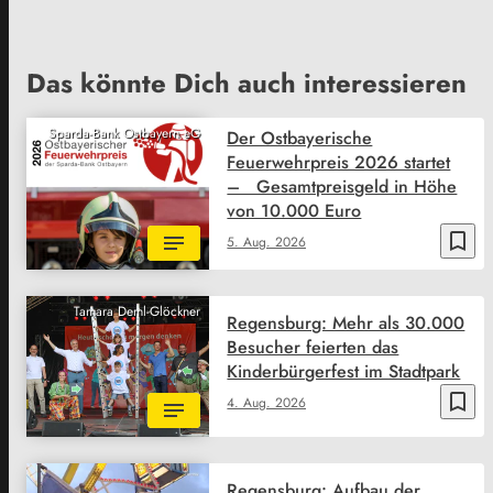
Das könnte Dich auch interessieren
Sparda-Bank Ostbayern eG
Der Ostbayerische
Feuerwehrpreis 2026 startet
– Gesamtpreisgeld in Höhe
von 10.000 Euro
bookmark_border
5. Aug. 2026
Tamara Deml-Glöckner
Regensburg: Mehr als 30.000
Besucher feierten das
Kinderbürgerfest im Stadtpark
bookmark_border
4. Aug. 2026
Regensburg: Aufbau der