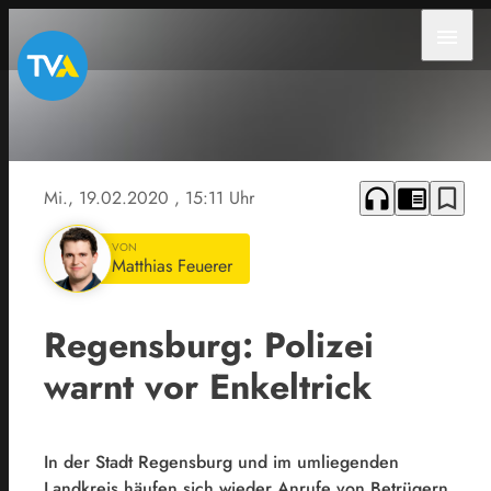
menu
Symbolbild
/ Quelle:
Pixabay
headphones
chrome_reader_mode
bookmark_border
Mi., 19.02.2020
, 15:11 Uhr
VON
Matthias Feuerer
Regensburg: Polizei
warnt vor Enkeltrick
In der Stadt Regensburg und im umliegenden
Landkreis häufen sich wieder Anrufe von Betrügern.