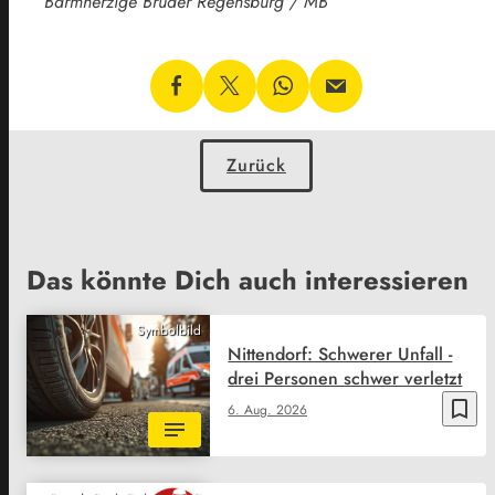
Barmherzige Brüder Regensburg / MB
Zurück
Das könnte Dich auch interessieren
Symbolbild
Nittendorf: Schwerer Unfall -
drei Personen schwer verletzt
bookmark_border
6. Aug. 2026