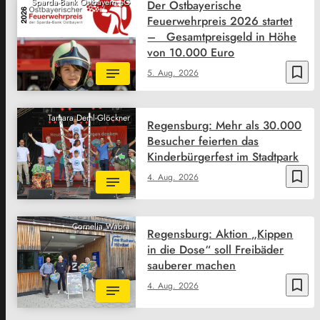
Sparda-Bank Ostbayern eG
Der Ostbayerische
Feuerwehrpreis 2026 startet
– Gesamtpreisgeld in Höhe
von 10.000 Euro
bookmark_border
5. Aug. 2026
Tamara Deml-Glöckner
Regensburg: Mehr als 30.000
Besucher feierten das
Kinderbürgerfest im Stadtpark
bookmark_border
4. Aug. 2026
Cornelia Wabra
Regensburg: Aktion „Kippen
in die Dose“ soll Freibäder
sauberer machen
bookmark_border
4. Aug. 2026