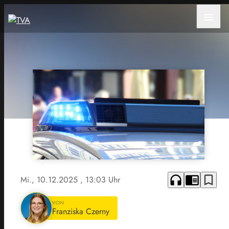
menu
headphones
chrome_reader_mode
bookmark_border
Mi., 10.12.2025
, 13:03 Uhr
VON
Franziska Czerny