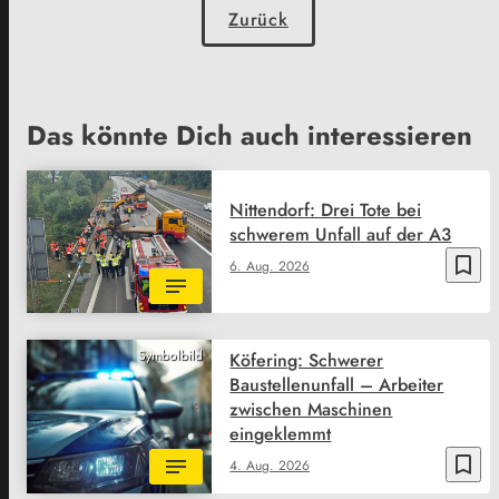
Zurück
Das könnte Dich auch interessieren
Nittendorf: Drei Tote bei
schwerem Unfall auf der A3
bookmark_border
6. Aug. 2026
Symbolbild
Köfering: Schwerer
Baustellenunfall – Arbeiter
zwischen Maschinen
eingeklemmt
bookmark_border
4. Aug. 2026