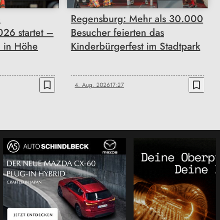
e
Regensburg: Mehr als 30.000
26 startet –
Besucher feierten das
 in Höhe
Kinderbürgerfest im Stadtpark
bookmark_border
bookmark_border
4. Aug. 2026
17:27