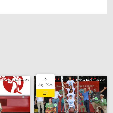
4
da-Bank Ostbayern eG
Tamara Deml-Glöckner
Aug. 2026