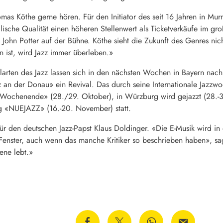
omas Köthe gerne hören. Für den Initiator des seit 16 Jahren in Mu
lische Qualität einen höheren Stellenwert als Ticketverkäufe im 
d John Potter auf der Bühne. Köthe sieht die Zukunft des Genres nich
 ist, wird Jazz immer überleben.»
elarten des Jazz lassen sich in den nächsten Wochen in Bayern nac
zz an der Donau» ein Revival. Das durch seine Internationale Jazzw
Wochenende» (28./29. Oktober), in Würzburg wird gejazzt (28.-30
rg «NUEJAZZ» (16.-20. November) statt.
für den deutschen Jazz-Papst Klaus Doldinger. «Die E-Musik wird in
Fenster, auch wenn das manche Kritiker so beschrieben haben», s
ene lebt.»