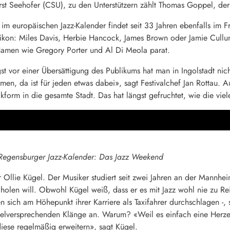
orst Seehofer (CSU), zu den Unterstützern zählt Thomas Goppel, der
 im europäischen Jazz-Kalender findet seit 33 Jahren ebenfalls im Fre
-Lexikon: Miles Davis, Herbie Hancock, James Brown oder Jamie Cullu
 Namen wie Gregory Porter und Al Di Meola parat.
 vor einer Übersättigung des Publikums hat man in Ingolstadt nicht.
men, da ist für jeden etwas dabei», sagt Festivalchef Jan Rottau. Au
form in die gesamte Stadt. Das hat längst gefruchtet, wie die viel
m Regensburger Jazz-Kalender: Das Jazz Weekend
 Ollie Kügel. Der Musiker studiert seit zwei Jahren an der Mannhe
e holen will. Obwohl Kügel weiß, dass er es mit Jazz wohl nie zu R
 sich am Höhepunkt ihrer Karriere als Taxifahrer durchschlagen -, 
ielversprechenden Klänge an. Warum? «Weil es einfach eine Herzen
ese regelmäßig erweitern», sagt Kügel.