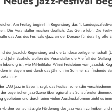
Neues Jazz-Festival beg
eicher: Am Freitag beginnt in Regensburg das 1. Landesjazzfestival 
n. Die Veranstalter machen deutlich: Das Genre lebt. Die Festiv
g hatte das Aus des Festivals «Jazz an der Donau» für derart große
s sind der Jazzclub Regensburg und die Landesarbeitsgemeinschaft (
und John Scofield wollen die Veranstalter die Vielfalt der Gattun
 lebendig ist, wie Mit-Inititator Winni Freisleben vom Jazzclub 
iedern in Bayern und durch das jährlich im Sommer stattfindende B
 bekannt.»
 der LAG Jazz in Bayern, sagt, das Festival solle «die verschiedene
der bayerischen Jazz-Szene überregional als Schaufenster dienen».
ng geblieben und durch seine vielen Ausdrucksformen zieht es imm
die «bisher vernachlässigte Förderung des Jazz voran zu treiben und