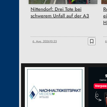
Nittendorf: Drei Tote bei
R
schwerem Unfall auf der A3
e
H
bookmark_border
6. Aug. 2026
10:23
6