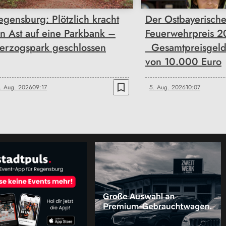
egensburg: Plötzlich kracht
Der Ostbayerisch
in Ast auf eine Parkbank –
Feuerwehrpreis 20
erzogspark geschlossen
Gesamtpreisgeld
von 10.000 Euro
bookmark_border
. Aug. 2026
09:17
5. Aug. 2026
10:07