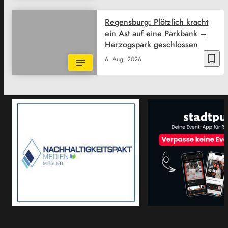
Regensburg: Plötzlich kracht
ein Ast auf eine Parkbank –
Herzogspark geschlossen
bookmark_border
6. Aug. 2026