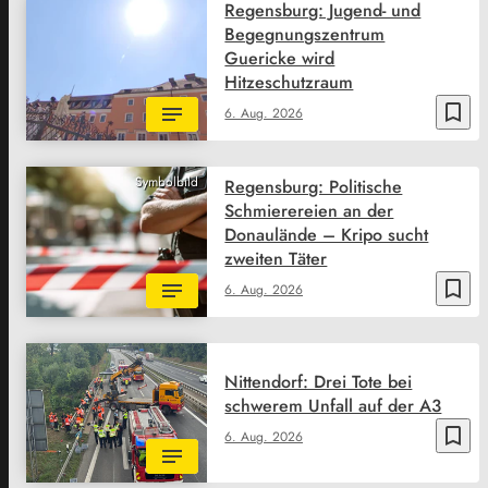
Regensburg: Jugend- und
Begegnungszentrum
Guericke wird
Hitzeschutzraum
bookmark_border
6. Aug. 2026
Symbolbild
Regensburg: Politische
Schmierereien an der
Donaulände – Kripo sucht
zweiten Täter
bookmark_border
6. Aug. 2026
Nittendorf: Drei Tote bei
schwerem Unfall auf der A3
bookmark_border
6. Aug. 2026