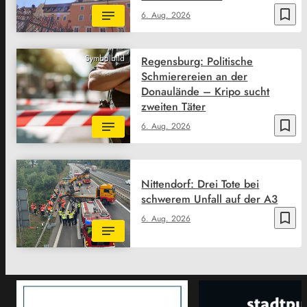
bookmark_border
6. Aug. 2026
Symbolbild
Regensburg: Politische
Schmierereien an der
Donaulände – Kripo sucht
zweiten Täter
bookmark_border
6. Aug. 2026
Nittendorf: Drei Tote bei
schwerem Unfall auf der A3
bookmark_border
6. Aug. 2026