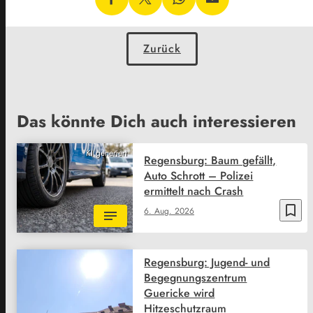
Zurück
Das könnte Dich auch interessieren
KI generiert
Regensburg: Baum gefällt,
Auto Schrott – Polizei
ermittelt nach Crash
bookmark_border
6. Aug. 2026
Regensburg: Jugend- und
Begegnungszentrum
Guericke wird
Hitzeschutzraum