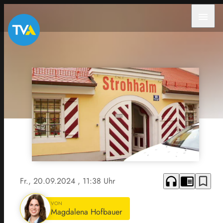
menu
headphones
chrome_reader_mode
bookmark_border
Fr., 20.09.2024
, 11:38 Uhr
VON
Magdalena Hofbauer