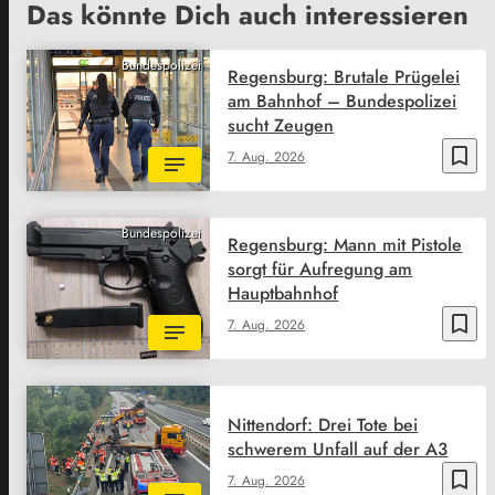
Das könnte Dich auch interessieren
Bundespolizei
Regensburg: Brutale Prügelei
am Bahnhof – Bundespolizei
sucht Zeugen
bookmark_border
7. Aug. 2026
Bundespolizei
Regensburg: Mann mit Pistole
sorgt für Aufregung am
Hauptbahnhof
bookmark_border
7. Aug. 2026
Nittendorf: Drei Tote bei
schwerem Unfall auf der A3
bookmark_border
7. Aug. 2026