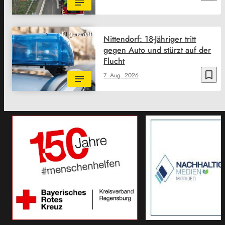
KI generiert
Nittendorf: 18-Jähriger tritt
gegen Auto und stürzt auf der
Flucht
bookmark_border
7. Aug. 2026