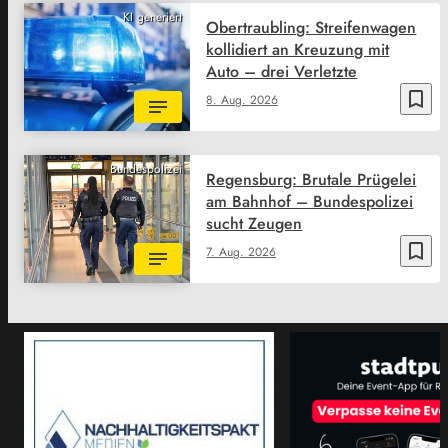
KI generiert
Obertraubling: Streifenwagen
kollidiert an Kreuzung mit
Auto – drei Verletzte
bookmark_border
8. Aug. 2026
Bundespolizei
Regensburg: Brutale Prügelei
am Bahnhof – Bundespolizei
sucht Zeugen
bookmark_border
7. Aug. 2026