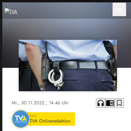
menu
headphones
chrome_reader_mode
bookmark_border
Mi., 30.11.2022
, 14:46 Uhr
VON
TVA Onlineredaktion