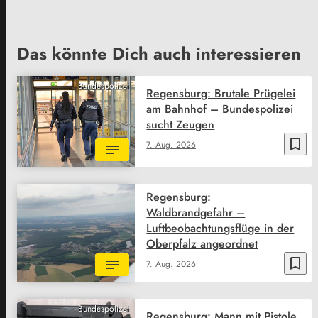
Das könnte Dich auch interessieren
Bundespolizei
Regensburg: Brutale Prügelei
am Bahnhof – Bundespolizei
sucht Zeugen
bookmark_border
7. Aug. 2026
Regensburg:
Waldbrandgefahr –
Luftbeobachtungsflüge in der
Oberpfalz angeordnet
bookmark_border
7. Aug. 2026
Bundespolizei
Regensburg: Mann mit Pistole