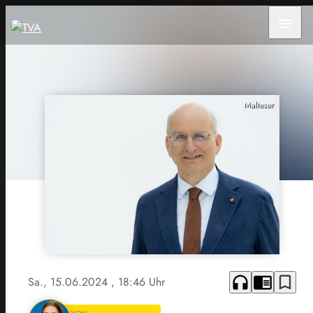
menu
Malteser
headphones
chrome_reader_mode
bookmark_border
Sa., 15.06.2024
, 18:46 Uhr