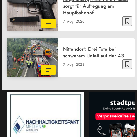
sorgt für Aufregung am
Hauptbahnhof
bookmark_border
7. Aug. 2026
Nittendorf: Drei Tote bei
schwerem Unfall auf der A3
bookmark_border
7. Aug. 2026