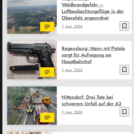
Waldbrandgefahr –
Luftbeobachtungsflüge in der
Oberpfalz angeordnet
bookmark_border
7. Aug. 2026
Bundespolizei
Regensburg: Mann mit Pistole
sorgt für Aufregung am
Hauptbahnhof
bookmark_border
7. Aug. 2026
Nittendorf: Drei Tote bei
schwerem Unfall auf der A3
bookmark_border
7. Aug. 2026