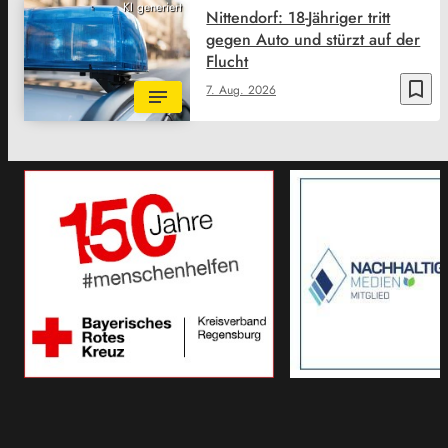
KI generiert
Nittendorf: 18-Jähriger tritt
gegen Auto und stürzt auf der
Flucht
bookmark_border
7. Aug. 2026