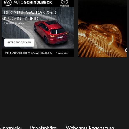
innspiele
Privatsphäre
Webcams Regensburg