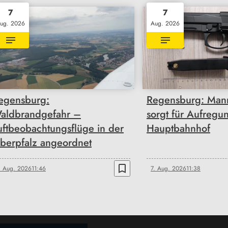
7
7
ug. 2026
Aug. 2026
egensburg:
Regensburg: Mann 
aldbrandgefahr –
sorgt für Aufregu
uftbeobachtungsflüge in der
Hauptbahnhof
berpfalz angeordnet
bookmark_border
. Aug. 2026
11:46
7. Aug. 2026
11:38