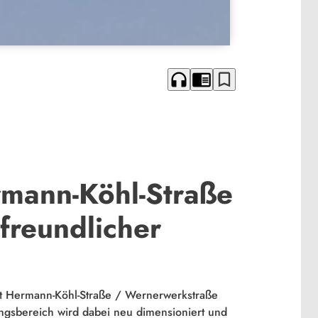
headphones
chrome_reader_mode
bookmark_border
mann-Köhl-Straße
freundlicher
nkt Hermann-Köhl-Straße / Wernerwerkstraße
ungsbereich wird dabei neu dimensioniert und