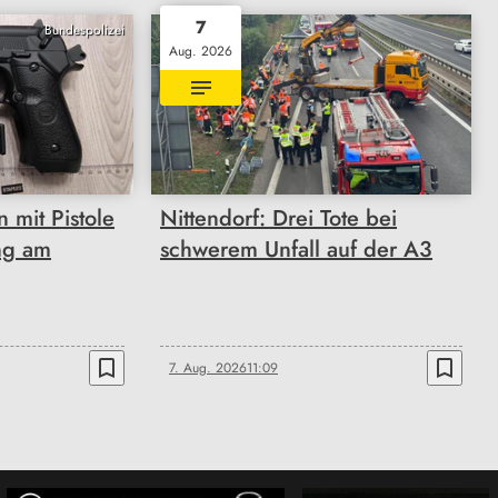
7
Bundespolizei
Aug. 2026
mit Pistole
Nittendorf: Drei Tote bei
ng am
schwerem Unfall auf der A3
bookmark_border
bookmark_border
7. Aug. 2026
11:09