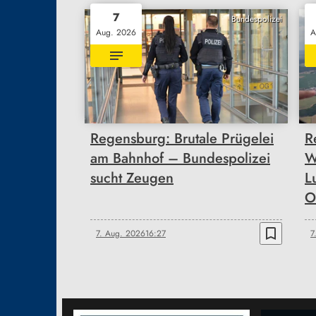
7
Bundespolizei
Aug. 2026
A
Regensburg: Brutale Prügelei
R
am Bahnhof – Bundespolizei
W
sucht Zeugen
L
O
bookmark_border
7. Aug. 2026
16:27
7