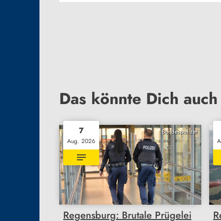
Das könnte Dich auch 
7
Bundespolizei
Aug. 2026
A
Regensburg: Brutale Prügelei
R