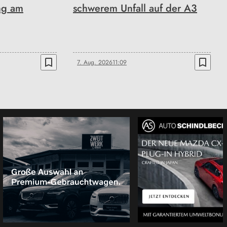
ng am
schwerem Unfall auf der A3
bookmark_border
bookmark_border
7. Aug. 2026
11:09