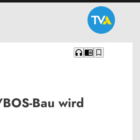
headphones
chrome_reader_mode
bookmark_border
/BOS-Bau wird