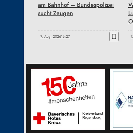
am Bahnhof – Bundespolizei
W
sucht Zeugen
L
O
bookmark_border
7. Aug. 2026
16:27
7