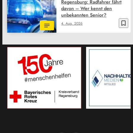
Regensburg: Radfahrer fährt
davon – Wer kennt den
unbekannten Senior?
bookmark_border
4. Aug. 2026