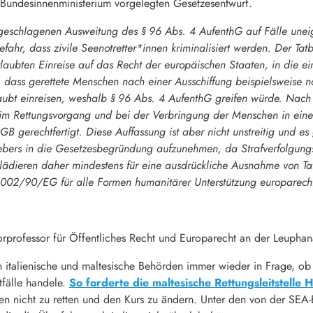
Bundesinnenministerium vorgelegten Gesetzesentwurf.
eschlagenen Ausweitung des § 96 Abs. 4 AufenthG auf Fälle uneige
efahr, dass zivile Seenotretter*innen kriminalisiert werden. Der T
laubten Einreise auf das Recht der europäischen Staaten, in die eing
dass gerettete Menschen nach einer Ausschiffung beispielsweise n
laubt einreisen, weshalb § 96 Abs. 4 AufenthG greifen würde. Nach
im Rettungsvorgang und bei der Verbringung der Menschen in eine
B gerechtfertigt. Diese Auffassung ist aber nicht unstreitig und e
gebers in die Gesetzesbegründung aufzunehmen, da Strafverfolgung
ädieren daher mindestens für eine ausdrückliche Ausnahme von Ta
 2002/90/EG für alle Formen humanitärer Unterstützung europarecht
iorprofessor für Öffentliches Recht und Europarecht an der Leuphan
n italienische und maltesische Behörden immer wieder in Frage, ob
fälle handele.
So forderte die maltesische Rettungsleitstelle 
nicht zu retten und den Kurs zu ändern. Unter den von der SEA-E