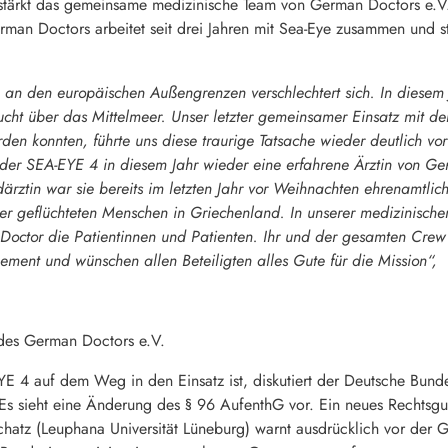
rstärkt das gemeinsame medizinische Team von German Doctors e.V
rman Doctors arbeitet seit drei Jahren mit Sea-Eye zusammen und st
an den europäischen Außengrenzen verschlechtert sich. In diesem 
ucht über das Mittelmeer. Unser letzter gemeinsamer Einsatz mit 
den konnten, führte uns diese traurige Tatsache wieder deutlich vor
n der SEA-EYE 4 in diesem Jahr wieder eine erfahrene Ärztin von G
därztin war sie bereits im letzten Jahr vor Weihnachten ehrenamtli
er geflüchteten Menschen in Griechenland. In unserer medizinischen 
Doctor die Patientinnen und Patienten. Ihr und der gesamten Crew s
ment und wünschen allen Beteiligten alles Gute für die Mission“,
 des German Doctors e.V.
 4 auf dem Weg in den Einsatz ist, diskutiert der Deutsche Bund
s sieht eine Änderung des § 96 AufenthG vor. Ein neues Rechtsguta
hatz (Leuphana Universität Lüneburg) warnt ausdrücklich vor der Ge