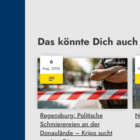
Das könnte Dich auch 
6
Symbolbild
Aug. 2026
A
Regensburg: Politische
N
Schmierereien an der
s
Donaulände – Kripo sucht