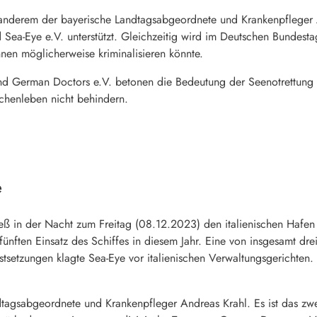
er anderem der bayerische Landtagsabgeordnete und Krankenpfleger
Sea-Eye e.V. unterstützt. Gleichzeitig wird im Deutschen Bundest
innen möglicherweise kriminalisieren könnte.
nd German Doctors e.V. betonen die Bedeutung der Seenotrettung u
schenleben nicht behindern.
e
eß in der Nacht zum Freitag (08.12.2023) den italienischen Hafen 
fünften Einsatz des Schiffes in diesem Jahr. Eine von insgesamt dre
stsetzungen klagte Sea-Eye vor italienischen Verwaltungsgerichten.
ndtagsabgeordnete und Krankenpfleger Andreas Krahl. Es ist das z