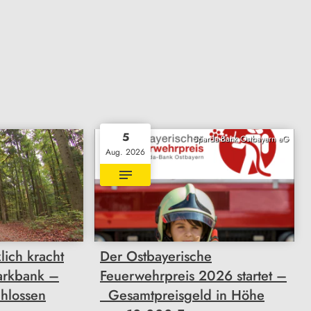
5
Sparda-Bank Ostbayern eG
Aug. 2026
lich kracht
Der Ostbayerische
Parkbank –
Feuerwehrpreis 2026 startet –
hlossen
Gesamtpreisgeld in Höhe