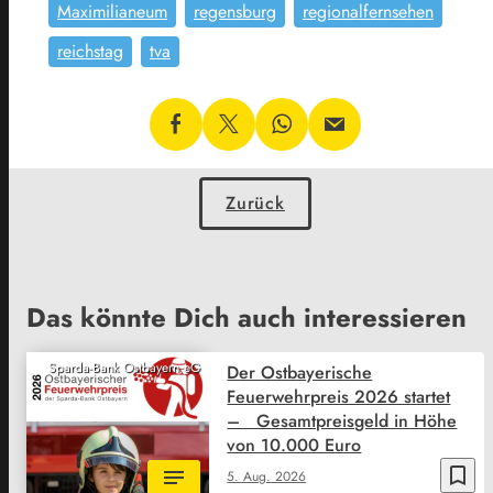
Maximilianeum
regensburg
regionalfernsehen
reichstag
tva
Zurück
Das könnte Dich auch interessieren
Sparda-Bank Ostbayern eG
Der Ostbayerische
Feuerwehrpreis 2026 startet
– Gesamtpreisgeld in Höhe
von 10.000 Euro
bookmark_border
5. Aug. 2026