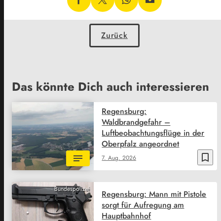
Zurück
Das könnte Dich auch interessieren
Regensburg:
Waldbrandgefahr –
Luftbeobachtungsflüge in der
Oberpfalz angeordnet
bookmark_border
7. Aug. 2026
Bundespolizei
Regensburg: Mann mit Pistole
sorgt für Aufregung am
Hauptbahnhof