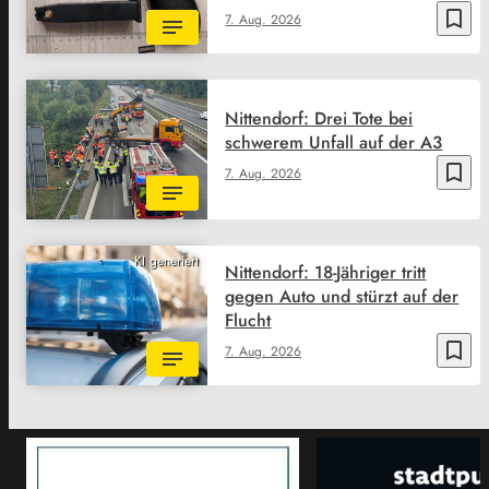
bookmark_border
7. Aug. 2026
Nittendorf: Drei Tote bei
schwerem Unfall auf der A3
bookmark_border
7. Aug. 2026
KI generiert
Nittendorf: 18-Jähriger tritt
gegen Auto und stürzt auf der
Flucht
bookmark_border
7. Aug. 2026