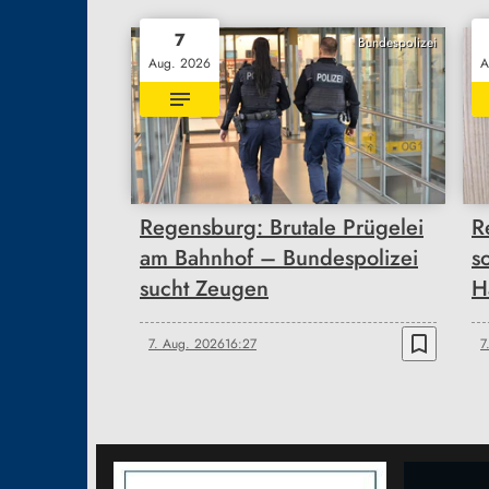
7
Bundespolizei
Aug. 2026
A
Regensburg: Brutale Prügelei
R
am Bahnhof – Bundespolizei
s
sucht Zeugen
H
bookmark_border
7. Aug. 2026
16:27
7