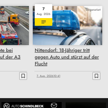
7
KI generiert
Aug. 2026
ote bei
Nittendorf: 18-Jähriger tritt
auf der A3
gegen Auto und stürzt auf der
Flucht
bookmark_border
bookmark_border
7. Aug. 2026
10:41