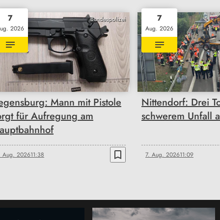
7
7
Bundespolizei
ug. 2026
Aug. 2026
egensburg: Mann mit Pistole
Nittendorf: Drei T
orgt für Aufregung am
schwerem Unfall 
auptbahnhof
bookmark_border
. Aug. 2026
11:38
7. Aug. 2026
11:09