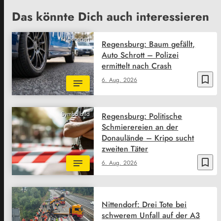
Das könnte Dich auch interessieren
KI generiert
Regensburg: Baum gefällt,
Auto Schrott – Polizei
ermittelt nach Crash
bookmark_border
6. Aug. 2026
Symbolbild
Regensburg: Politische
Schmierereien an der
Donaulände – Kripo sucht
zweiten Täter
bookmark_border
6. Aug. 2026
Nittendorf: Drei Tote bei
schwerem Unfall auf der A3