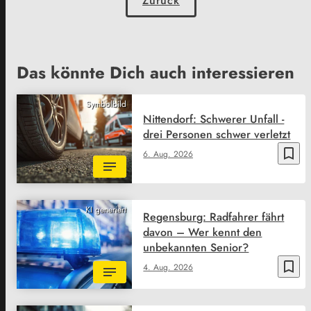
Zurück
Das könnte Dich auch interessieren
Symbolbild
Nittendorf: Schwerer Unfall -
drei Personen schwer verletzt
bookmark_border
6. Aug. 2026
KI generiert
Regensburg: Radfahrer fährt
davon – Wer kennt den
unbekannten Senior?
bookmark_border
4. Aug. 2026