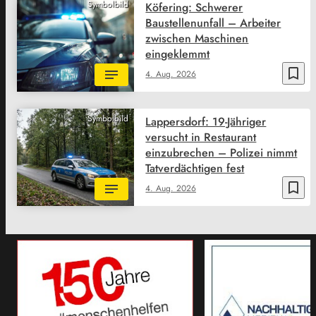
Symbolbild
Köfering: Schwerer
Baustellenunfall – Arbeiter
zwischen Maschinen
eingeklemmt
bookmark_border
4. Aug. 2026
Symbolbild
Lappersdorf: 19-Jähriger
versucht in Restaurant
einzubrechen – Polizei nimmt
Tatverdächtigen fest
bookmark_border
4. Aug. 2026