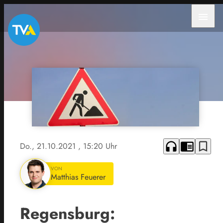
menu
headphones
chrome_reader_mode
bookmark_border
Do., 21.10.2021
, 15:20 Uhr
VON
Matthias Feuerer
Regensburg: