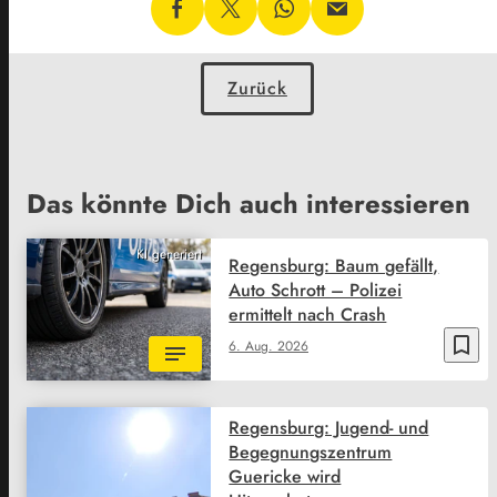
Zurück
Das könnte Dich auch interessieren
KI generiert
Regensburg: Baum gefällt,
Auto Schrott – Polizei
ermittelt nach Crash
bookmark_border
6. Aug. 2026
Regensburg: Jugend- und
Begegnungszentrum
Guericke wird