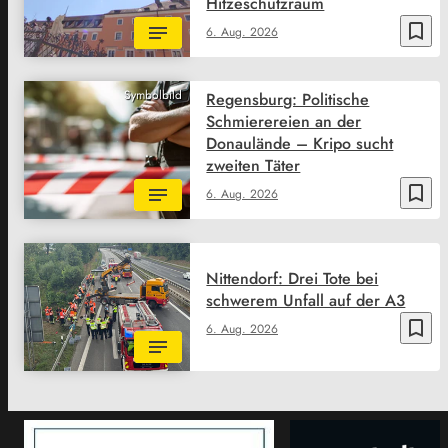
Hitzeschutzraum
bookmark_border
6. Aug. 2026
Symbolbild
Regensburg: Politische
Schmierereien an der
Donaulände – Kripo sucht
zweiten Täter
bookmark_border
6. Aug. 2026
Nittendorf: Drei Tote bei
schwerem Unfall auf der A3
bookmark_border
6. Aug. 2026