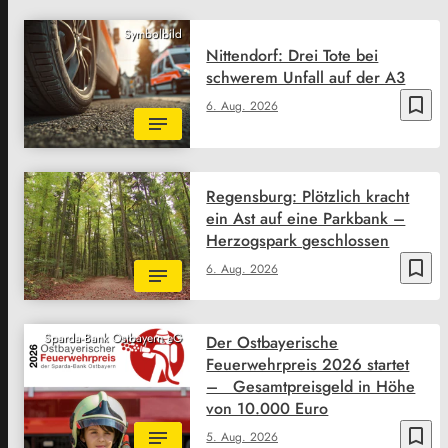
Symbolbild
Nittendorf: Drei Tote bei
schwerem Unfall auf der A3
bookmark_border
6. Aug. 2026
Regensburg: Plötzlich kracht
ein Ast auf eine Parkbank –
Herzogspark geschlossen
bookmark_border
6. Aug. 2026
Sparda-Bank Ostbayern eG
Der Ostbayerische
Feuerwehrpreis 2026 startet
– Gesamtpreisgeld in Höhe
von 10.000 Euro
bookmark_border
5. Aug. 2026