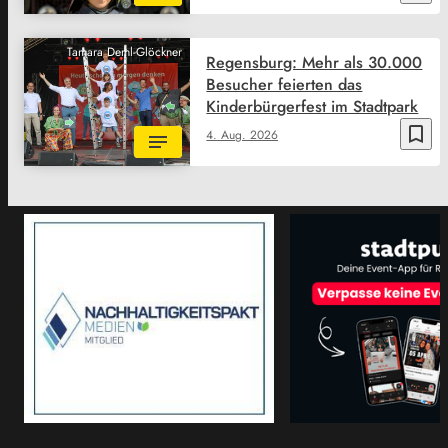
Tamara Deml-Glöckner
Regensburg: Mehr als 30.000
Besucher feierten das
Kinderbürgerfest im Stadtpark
bookmark_border
4. Aug. 2026