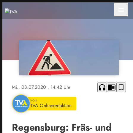
menu
headphones
chrome_reader_mode
bookmark_border
Mi., 08.07.2020
, 14:42 Uhr
VON
TVA Onlineredaktion
Regensburg: Fräs- und