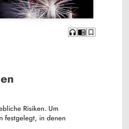
headphones
chrome_reader_mode
bookmark_border
nen
ebliche Risiken. Um
 festgelegt, in denen