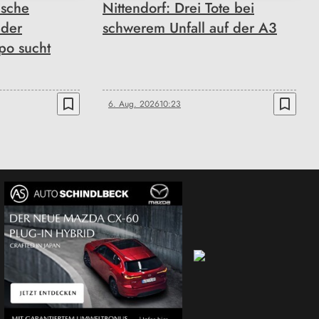
ische
Nittendorf: Drei Tote bei
 der
schwerem Unfall auf der A3
po sucht
bookmark_border
bookmark_border
6. Aug. 2026
10:23