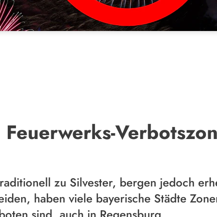
 Feuerwerks-Verbotszo
aditionell zu Silvester, bergen jedoch erh
iden, haben viele bayerische Städte Zonen
boten sind, auch in Regensburg.