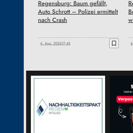
Regensburg: Baum gefällt,
R
Auto Schrott – Polizei ermittelt
B
nach Crash
w
bookmark_border
6. Aug. 2026
17:45
6