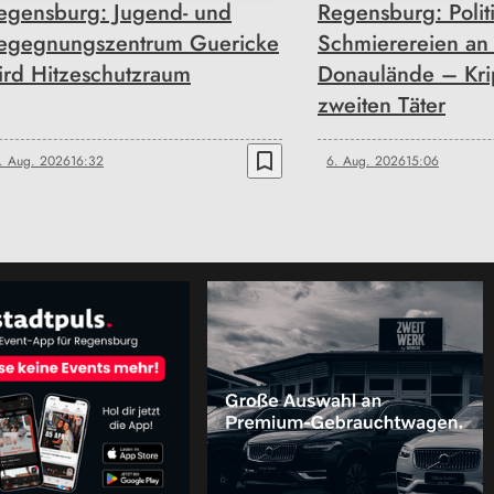
egensburg: Jugend- und
Regensburg: Polit
egegnungszentrum Guericke
Schmierereien an
ird Hitzeschutzraum
Donaulände – Kri
zweiten Täter
bookmark_border
. Aug. 2026
16:32
6. Aug. 2026
15:06