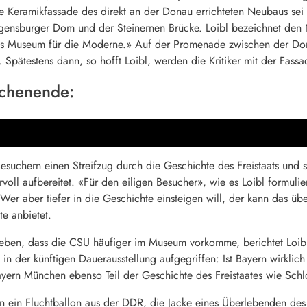
Keramikfassade des direkt an der Donau errichteten Neubaus sei
Regensburger Dom und der Steinernen Brücke. Loibl bezeichnet de
t das Museum für die Moderne.» Auf der Promenade zwischen der D
. Spätestens dann, so hofft Loibl, werden die Kritiker mit der Fas
chenende:
Besuchern einen Streifzug durch die Geschichte des Freistaats und s
rvoll aufbereitet. «Für den eiligen Besucher», wie es Loibl formul
 Wer aber tiefer in die Geschichte einsteigen will, der kann das ü
te anbietet.
geben, dass die CSU häufiger im Museum vorkomme, berichtet Loibl
in der künftigen Dauerausstellung aufgegriffen: Ist Bayern wirklich e
ayern München ebenso Teil der Geschichte des Freistaates wie Sch
n ein Fluchtballon aus der DDR, die Jacke eines Überlebenden des