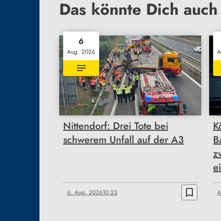
Das könnte Dich auch 
6
Aug. 2026
A
Nittendorf: Drei Tote bei
K
schwerem Unfall auf der A3
B
z
e
bookmark_border
6. Aug. 2026
10:23
4