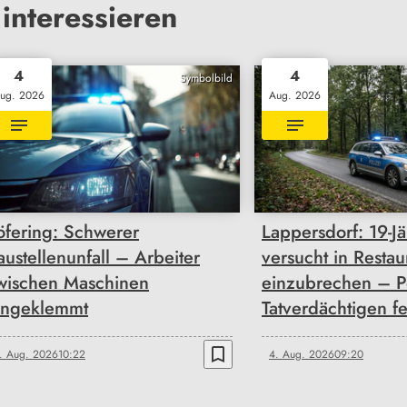
interessieren
4
4
Symbolbild
ug. 2026
Aug. 2026
öfering: Schwerer
Lappersdorf: 19-Jä
austellenunfall – Arbeiter
versucht in Restau
wischen Maschinen
einzubrechen – P
ingeklemmt
Tatverdächtigen fe
bookmark_border
. Aug. 2026
10:22
4. Aug. 2026
09:20