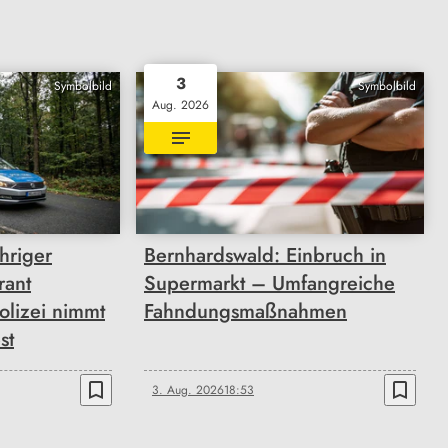
3
Symbolbild
Symbolbild
Aug. 2026
hriger
Bernhardswald: Einbruch in
rant
Supermarkt – Umfangreiche
olizei nimmt
Fahndungsmaßnahmen
st
bookmark_border
bookmark_border
3. Aug. 2026
18:53