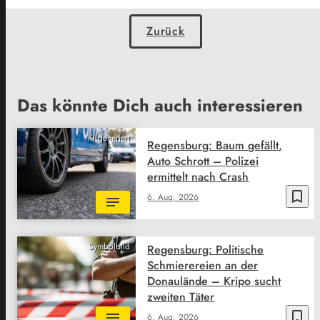
Zurück
Das könnte Dich auch interessieren
KI generiert
Regensburg: Baum gefällt,
Auto Schrott – Polizei
ermittelt nach Crash
bookmark_border
6. Aug. 2026
Symbolbild
Regensburg: Politische
Schmierereien an der
Donaulände – Kripo sucht
zweiten Täter
bookmark_border
6. Aug. 2026