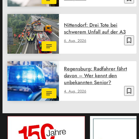
Nittendorf: Drei Tote bei
schwerem Unfall auf der A3
bookmark_border
6. Aug. 2026
KI generiert
Regensburg: Radfahrer fährt
davon – Wer kennt den
unbekannten Senior?
bookmark_border
4. Aug. 2026