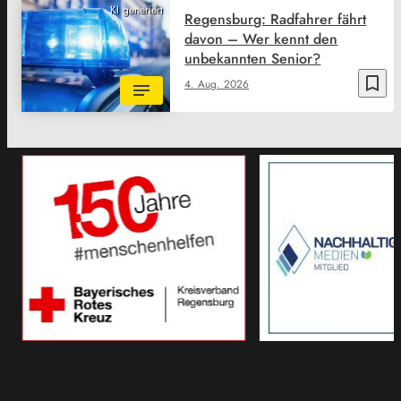
KI generiert
Regensburg: Radfahrer fährt
davon – Wer kennt den
unbekannten Senior?
bookmark_border
4. Aug. 2026