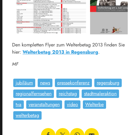
Den kompletten Flyer zum Welterbetag 2013 finden Sie
hier:
Welterbetag 2013 in Regensburg
.
MF
jubiläum
news
pressekonferenz
regensburg
regionalfernsehen
reichstag
stadtmaleraktion
tva
veranstaltungen
video
Welterbe
welterbetag