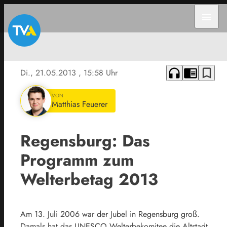
menu
headphones
chrome_reader_mode
bookmark_border
Di., 21.05.2013
, 15:58 Uhr
VON
Matthias Feuerer
Regensburg: Das
Programm zum
Welterbetag 2013
Am 13. Juli 2006 war der Jubel in Regensburg groß.
Damals hat das UNESCO Welterbekomitee die Altstadt