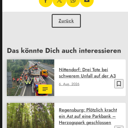
Zurück
Das könnte Dich auch interessieren
Nittendorf: Drei Tote bei
schwerem Unfall auf der A3
bookmark_border
6. Aug. 2026
Regensburg: Plötzlich kracht
ein Ast auf eine Parkbank –
Herzogspark geschlossen