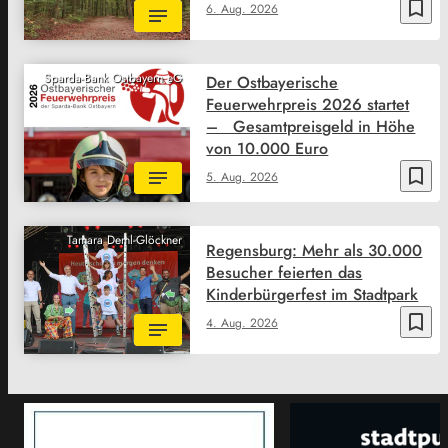
bookmark_border
6. Aug. 2026
Sparda-Bank Ostbayern eG
Der Ostbayerische
Feuerwehrpreis 2026 startet
– Gesamtpreisgeld in Höhe
von 10.000 Euro
bookmark_border
5. Aug. 2026
Tamara Deml-Glöckner
Regensburg: Mehr als 30.000
Besucher feierten das
Kinderbürgerfest im Stadtpark
bookmark_border
4. Aug. 2026