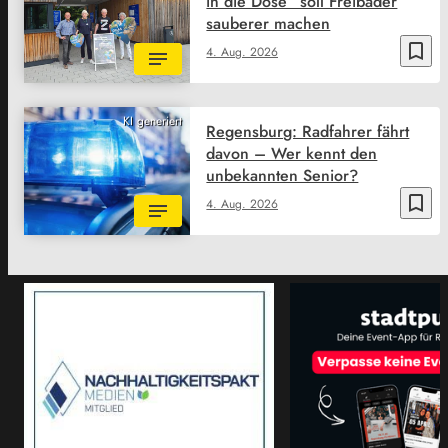
in die Dose“ soll Freibäder
sauberer machen
bookmark_border
4. Aug. 2026
KI generiert
Regensburg: Radfahrer fährt
davon – Wer kennt den
unbekannten Senior?
bookmark_border
4. Aug. 2026