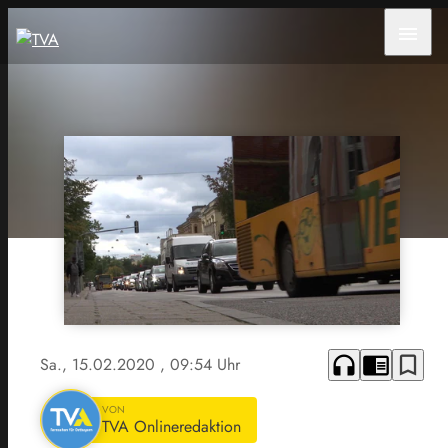
menu
headphones
chrome_reader_mode
bookmark_border
Sa., 15.02.2020
, 09:54 Uhr
VON
TVA Onlineredaktion