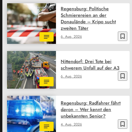
Symbolbild
Regensburg: Politische
Schmierereien an der
Donaulände – Kripo sucht
zweiten Täter
bookmark_border
6. Aug. 2026
Nittendorf: Drei Tote bei
schwerem Unfall auf der A3
bookmark_border
6. Aug. 2026
KI generiert
Regensburg: Radfahrer fährt
davon – Wer kennt den
unbekannten Senior?
bookmark_border
4. Aug. 2026