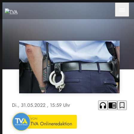
menu
headphones
chrome_reader_mode
bookmark_border
Di., 31.05.2022
, 15:59 Uhr
VON
TVA Onlineredaktion