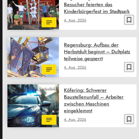
Besucher feierten das
Kinderbürgerfest im Stadtpark
bookmark_border
4. Aug. 2026
Regensburg: Aufbau der
Herbstdult beginnt – Dultplatz
teilweise gesperrt
bookmark_border
4. Aug. 2026
Symbolbild
Köfering: Schwerer
Baustellenunfall – Arbeiter
zwischen Maschinen
eingeklemmt
bookmark_border
4. Aug. 2026