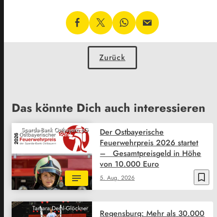
Zurück
Das könnte Dich auch interessieren
Sparda-Bank Ostbayern eG
Der Ostbayerische
Feuerwehrpreis 2026 startet
– Gesamtpreisgeld in Höhe
von 10.000 Euro
bookmark_border
5. Aug. 2026
Tamara Deml-Glöckner
Regensburg: Mehr als 30.000