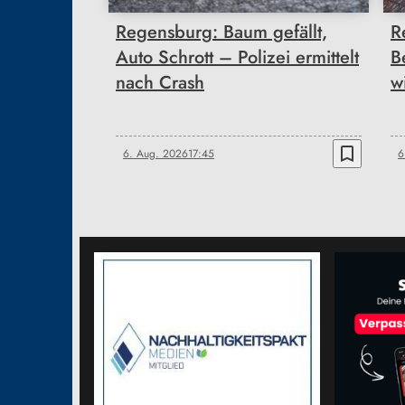
Regensburg: Baum gefällt,
R
Auto Schrott – Polizei ermittelt
B
nach Crash
w
bookmark_border
6. Aug. 2026
17:45
6