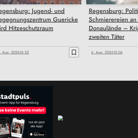
egensburg: Jugend- und
Regensburg: Polit
egegnungszentrum Guericke
Schmierereien an
ird Hitzeschutzraum
Donaulände – Kri
zweiten Täter
bookmark_border
. Aug. 2026
16:32
6. Aug. 2026
15:06