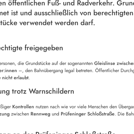
n öffentlichen Fuß- und Radverkehr. Grund
met ist und ausschließlich von berechtigte
ücke verwendet werden darf.
chtigte freigegeben
ersonen, die Grundstücke auf der sogenannten
Gleislinse zwisch
er:innen
–, den Bahnübergang legal betreten. Öffentlicher Durch
le
nicht erlaubt
.
ung trotz Warnschildern
äßiger
Kontrollen
nutzen nach wie vor viele Menschen den Überga
zung
zwischen
Rennweg
und
Prüfeninger Schloßstraße
. Die Bah