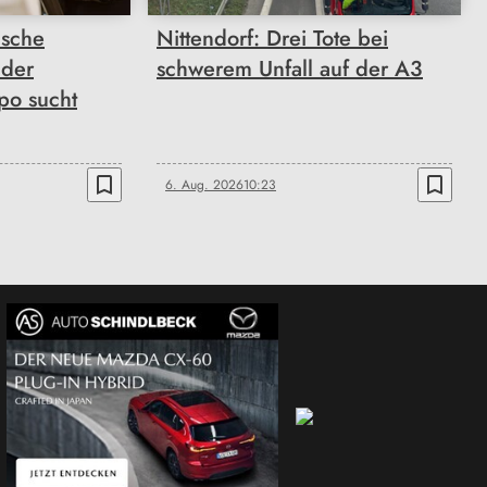
ische
Nittendorf: Drei Tote bei
 der
schwerem Unfall auf der A3
po sucht
bookmark_border
bookmark_border
6. Aug. 2026
10:23