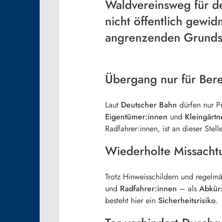
Waldvereinsweg für de
nicht öffentlich gewid
angrenzenden Grundst
Übergang nur für Bere
Laut
Deutscher Bahn
dürfen nur P
Eigentümer:innen
und
Kleingärtn
Radfahrer:innen, ist an dieser Stel
Wiederholte Missacht
Trotz Hinweisschildern und regelm
und
Radfahrer:innen
– als
Abkür
besteht hier ein
Sicherheitsrisiko
.