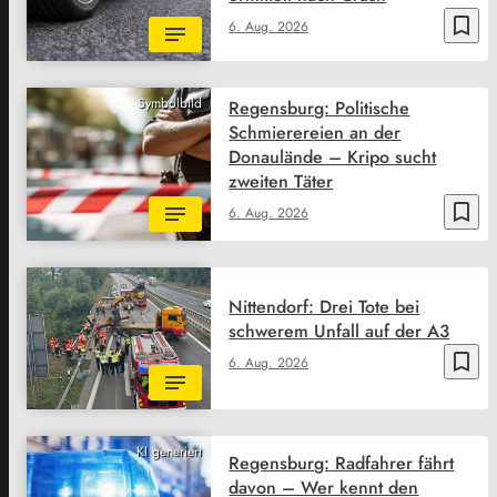
bookmark_border
6. Aug. 2026
Symbolbild
Regensburg: Politische
Schmierereien an der
Donaulände – Kripo sucht
zweiten Täter
bookmark_border
6. Aug. 2026
Nittendorf: Drei Tote bei
schwerem Unfall auf der A3
bookmark_border
6. Aug. 2026
KI generiert
Regensburg: Radfahrer fährt
davon – Wer kennt den