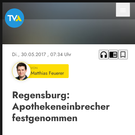
menu
headphones
chrome_reader_mode
bookmark_border
Di., 30.05.2017
, 07:34 Uhr
VON
Matthias Feuerer
Regensburg:
Apothekeneinbrecher
festgenommen