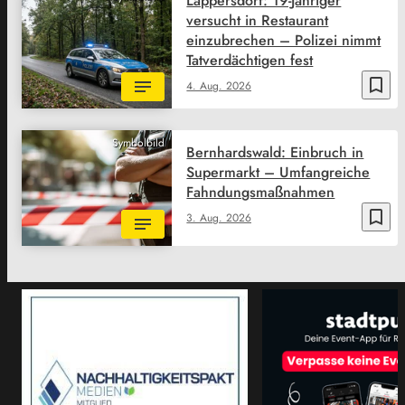
Lappersdorf: 19-Jähriger
versucht in Restaurant
einzubrechen – Polizei nimmt
Tatverdächtigen fest
bookmark_border
4. Aug. 2026
Symbolbild
Bernhardswald: Einbruch in
Supermarkt – Umfangreiche
Fahndungsmaßnahmen
bookmark_border
3. Aug. 2026