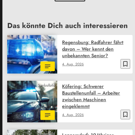
Das könnte Dich auch interessieren
KI generiert
Regensburg: Radfahrer fährt
davon – Wer kennt den
unbekannten Senior?
bookmark_border
4. Aug. 2026
Symbolbild
Köfering: Schwerer
Baustellenunfall – Arbeiter
zwischen Maschinen
eingeklemmt
bookmark_border
4. Aug. 2026
Symbolbild