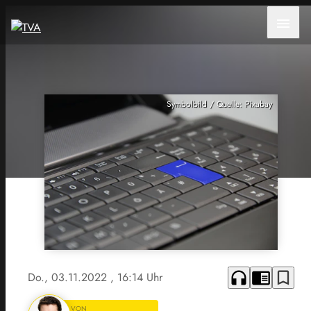
menu
Symbolbild / Quelle: Pixabay
headphones
chrome_reader_mode
bookmark_border
Do., 03.11.2022
, 16:14 Uhr
VON