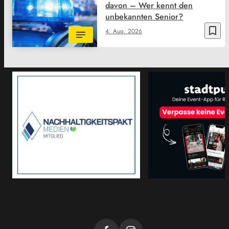
davon – Wer kennt den
unbekannten Senior?
bookmark_border
4. Aug. 2026