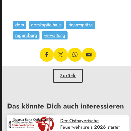
dom
domkapitelhaus
finanzspritze
regensburg
verwaltung
Zurück
Das könnte Dich auch interessieren
Sparda-Bank Ostbayern eG
Der Ostbayerische
Feuerwehrpreis 2026 startet