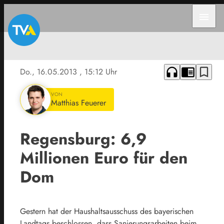
menu
headphones
chrome_reader_mode
bookmark_border
Do., 16.05.2013
, 15:12 Uhr
VON
Matthias Feuerer
Regensburg: 6,9
Millionen Euro für den
Dom
Gestern hat der Haushaltsausschuss des bayerischen
Landtags beschlossen, dass Sanierungsarbeiten beim