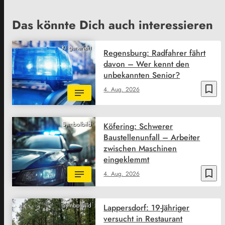
Das könnte Dich auch interessieren
KI generiert
Regensburg: Radfahrer fährt
davon – Wer kennt den
unbekannten Senior?
bookmark_border
4. Aug. 2026
Symbolbild
Köfering: Schwerer
Baustellenunfall – Arbeiter
zwischen Maschinen
eingeklemmt
bookmark_border
4. Aug. 2026
Symbolbild
Lappersdorf: 19-Jähriger
versucht in Restaurant