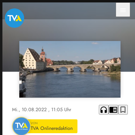
menu
headphones
chrome_reader_mode
bookmark_border
Mi., 10.08.2022
, 11:05 Uhr
VON
TVA Onlineredaktion